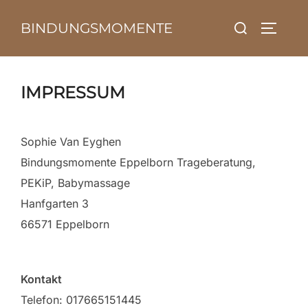
Zum
Suchen
BINDUNGSMOMENTE
Inhalt
SEITEN
nach:
springen
IMPRESSUM
Sophie Van Eyghen
Bindungsmomente Eppelborn Trageberatung,
PEKiP, Babymassage
Hanfgarten 3
66571 Eppelborn
Kontakt
Telefon: 017665151445